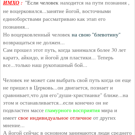
ИМХО
:
"Если человек
находится
на пути познания ,
не воцерковился...занятие йогой, восточными
единоборствами рассматриваю как этап его
познания...
Но воцерковленный человек
на свою "блевотину"
возвращаться не должен...
Сам прошел этот путь, когда занимался более 30 лет
каратэ, айкидо, и йогой для пластики... Теперь
все...только наш рукопашный бой...
Человек не может сам выбрать свой путь когда он еще
не пришел в Церковь...он двигается, познает и
сравнивает,что для его"души-христианке" ближе...на
этом и останавливается...если конечно он не
подвластен массе
гламурного восприятия
мира и
имеет
свое индивидуальное отличное
от других
мнение...
А йогой сейчас в основном занимаются люди среднего