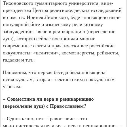
Тихоновского гуманитарного университета, вице-
президентом Центра религиоведческих исследований
во имя св. Иринея Лионского, будет посвящено ныне
популярной йоге и языческому религиозному
заблуждению – вере в реинкарнацию (переселение
душ), которую сейчас восприняли многие
современные секты и практически все российские
оккультисты: «целители», космоэнергеты, рейкисты,
гадалки и т.п..
Напомним, что первая беседа была посвящена
психокультам, вторая – сектантским и оккультным
угрозам.
– Совместима ли вера в реинкарнацию
(переселение душ) с Православием?
– Однозначно, нет. Православие – это
монотеистическая религия, а вера в реинкарнацию —