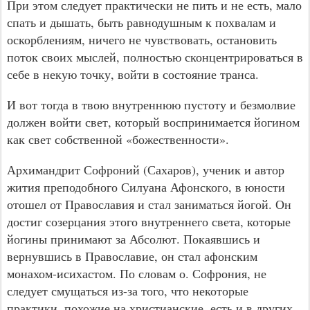
При этом следует практически не пить и не есть, мало
спать и дышать, быть равнодушным к похвалам и
оскорблениям, ничего не чувствовать, остановить
поток своих мыслей, полностью сконцентрироваться в
себе в некую точку, войти в состояние транса.
И вот тогда в твою внутреннюю пустоту и безмолвие
должен войти свет, который воспринимается йогином
как свет собственной «божественности».
Архимандрит Софроний (Сахаров), ученик и автор
жития преподобного Силуана Афонского, в юности
отошел от Православия и стал заниматься йогой. Он
достиг созерцания этого внутреннего света, которые
йогины принимают за Абсолют. Покаявшись и
вернувшись в Православие, он стал афонским
монахом-исихастом. По словам о. Софрония, не
следует смущаться из-за того, что некоторые
практики, похожие на христианские, есть и в других