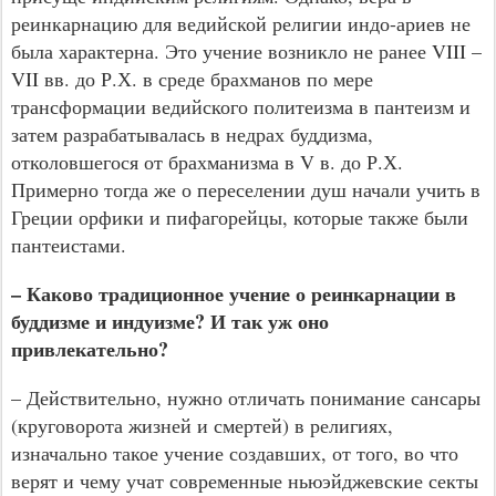
реинкарнацию для ведийской религии индо-ариев не
была характерна. Это учение возникло не ранее VIII –
VII вв. до Р.Х. в среде брахманов по мере
трансформации ведийского политеизма в пантеизм и
затем разрабатывалась в недрах буддизма,
отколовшегося от брахманизма в V в. до Р.Х.
Примерно тогда же о переселении душ начали учить в
Греции орфики и пифагорейцы, которые также были
пантеистами.
– Каково традиционное учение о реинкарнации в
буддизме и индуизме? И так уж оно
привлекательно?
– Действительно, нужно отличать понимание сансары
(круговорота жизней и смертей) в религиях,
изначально такое учение создавших, от того, во что
верят и чему учат современные ньюэйджевские секты