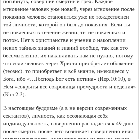
погибнуть, совершив смертный грех. Каждое
мгновение человек уже новый, через мгновение после
покаяния человек становиться уже не тождественен
той личности, которой он был до покаяния. Если ты
не покаешься в течение жизни, ты не покаешься и
потом. Нет в христианстве и учения о накоплении
неких тайных знаний и знаний вообще, так как это
бессмысленно, их накапливать нам не нужно, потому
что если человек через Христа приобретает обожение
(теозис), то приобретает и всё знание, имеющееся у
Бога, ибо «…Господь Бог есть истина» (Иер.10:10), в
Нем «сокрыты все сокровища премудрости и ведения»
(Кол 2:3).
В настоящем буддизме (а в не версии современных
сектантов), личность, как осознающая себя
индивидуальность, совершенно распадается к 49 дню
после смерти, после чего возникает совершенно иная
индивидуальность, состоящая даже из тех же самых