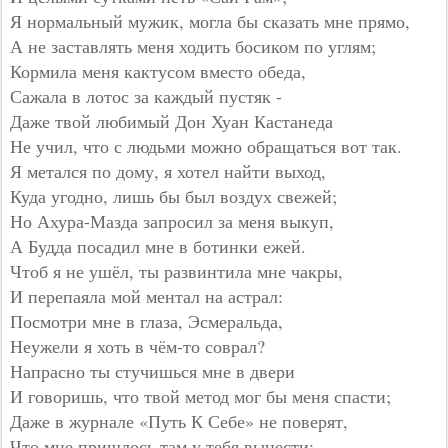
Я нормальный мужик, могла бы сказать мне прямо,
А не заставлять меня ходить босиком по углям;
Кормила меня кактусом вместо обеда,
Сажала в лотос за каждый пустяк -
Даже твой любимый Дон Хуан Кастанеда
Не учил, что с людьми можно обращаться вот так.
Я метался по дому, я хотел найти выход,
Куда угодно, лишь бы был воздух свежей;
Но Ахура-Мазда запросил за меня выкуп,
А Будда посадил мне в ботинки ежей.
Чтоб я не ушёл, ты развинтила мне чакры,
И перепаяла мой ментал на астрал:
Посмотри мне в глаза, Эсмеральда,
Неужели я хоть в чём-то соврал?
Напрасно ты стучишься мне в двери
И говоришь, что твой метод мог бы меня спасти;
Даже в журнале «Путь К Себе» не поверят,
Что мне пришлось там у тебя вынести;