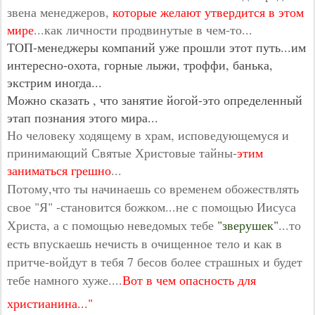
звена менеджеров,
которые желают утвердится в этом
мире
...как личности продвинутые в чем-то...
ТОП-менеджеры компаний уже прошли этот путь...им
интересно-охота, горные лыжи, троффи, банька,
экстрим иногда...
Можно сказать , что занятие йогой-это определенный
этап познания этого мира...
Но человеку ходящему в храм, исповедующемуся и
принимающий Святые Христовые тайны-
этим
заниматься грешно
...
Потому,что ты начинаешь со временем обожествлять
свое "Я" -становится божком...не с помощью Иисуса
Христа, а с помощью неведомых тебе
"зверушек"
...то
есть впускаешь нечисть в очищенное тело и как в
притче-войдут в тебя 7 бесов более страшных и будет
тебе намного хуже....
Вот в чем опасность для
христианина..."