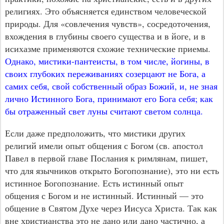
религиях. Это объясняется единством человеческой
природы. Для «совлечения чувств», сосредоточения,
вхождения в глубины своего существа и в йоге, и в
исихазме применяются схожие технические приемы.
Однако, мистики-пантеисты, в том числе, йогины, в
своих глубоких переживаниях созерцают не Бога, а
самих себя, свой собственный образ Божий, и, не зная
лично Истинного Бога, принимают его Бога себя; как
бы отраженный свет луны считают светом солнца.
Если даже предположить, что мистики других
религий имели опыт общения с Богом (св. апостол
Павел в первой главе Послания к римлянам, пишет,
что для язычников открыто Богопознание), это ни есть
истинное Богопознание. Есть истинный опыт
общения с Богом и не истинный. Истинный — это
общение в Святом Духе через Иисуса Христа. Так как
вне христианства это не дано или дано частично, а