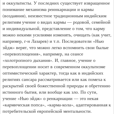
и оккультисты. У последних существует извращенное
понимание механизма реинкарнации и кармы
(воздаяния), неизвестное традиционным индийским
религиям учение о видах кармы — родовой, семейной
и индивидуальной, представление о том, что карму
можно некими усилиями изменять, очищать (как учит,
например, г-н Лазарев) и т.п. Последователи «Нью
эйдж» верят, что можно легко вспомнить свои былые
«перевоплощения», например, на сеансе
«холотропного дыхания». И, главное, учение о
перевоплощении носит в современном оккультизме
оптимистический характер, тогда как в индийских
религиях сансара рассматривается или как помеха к
раскрытий своей божественной природы и обретению
истинного бытия, или вообще как зло. По сути,
учение «Нью эйдж» о ренкарнации — это некая
«кармическая попса», «карма-кола», адаптированная к
потребительской европейской ментальности.