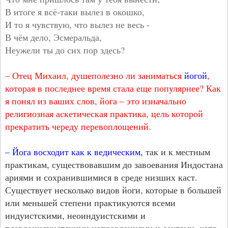
В итоге я всё-таки вылез в окошко,
И то я чувствую, что вылез не весь -
В чём дело, Эсмеральда,
Неужели ты до сих пор здесь?
– Отец Михаил, душеполезно ли заниматься
йогой
,
которая в последнее время стала еще популярнее? Как
я понял из ваших слов, йога – это изначально
религиозная аскетическая практика, цель которой
прекратить череду перевоплощений.
– Йога восходит как к ведическим,
так и к местным
практикам, существовавшим до завоевания Индостана
ариями и сохранившимися в среде низших каст.
Существует несколько видов йоги, которые в большей
или меньшей степени практикуются всеми
индуистскими, неоиндуистскими и
псевдоиндуистскими направлениями и сектами, хотя