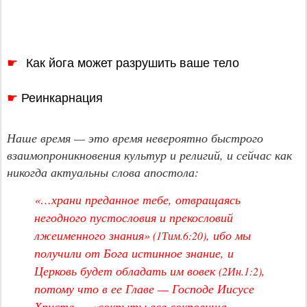
Как йога может разрушить ваше тело
☛
Реинкарнация
☛
Наше время — это время невероятно быстрого
взаимопроникновения культур и религий, и сейчас как
никогда актуальны слова апостола:
«…храни преданное тебе, отвращаясь
негодного пустословия и прекословий
лжеименного знания»
,
ибо мы
(1Тим.6:20)
получили от Бога истинное знание, и
Церковь будет обладать им вовек
,
(2Ин.1:2)
потому что в ее Главе — Господе Иисусе
Христе — «сокрыты все сокровища