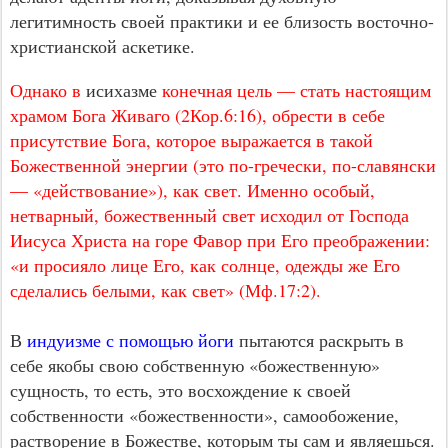
легитимность своей практики и ее близость восточно-
христианской аскетике.
Однако в
исихазме
конечная цель — стать настоящим
храмом Бога Живаго (2Кор.6:16), обрести в себе
присутствие Бога, которое выражается в такой
Божественной энергии (это по-гречески, по-славянски
— «действование»), как свет. Именно особый,
нетварный, божественный свет исходил от Господа
Иисуса Христа на горе Фавор при Его преображении:
«и просияло лице Его, как солнце, одежды же Его
сделались белыми, как свет» (Мф.17:2).
В
индуизме с помощью йоги
пытаются раскрыть в
себе якобы свою собственную «божественную»
сущность, то есть, это восхождение к своей
собственности «божественности», самообожение,
растворение в Божестве, которым ты сам и являешься.